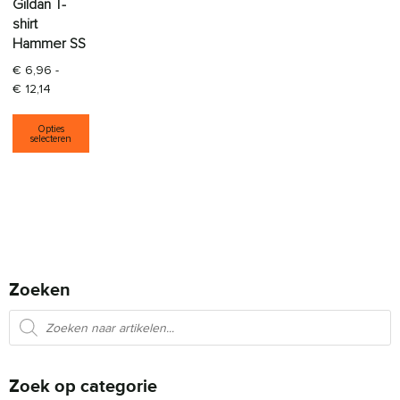
Gildan T-
shirt
Hammer SS
€
6,96
-
Prijsklasse: € 6,96 tot € 12,14
€
12,14
Dit product heeft meerdere variaties. Deze opti
Opties
selecteren
Zoeken
Producten zoeken
Zoek op categorie