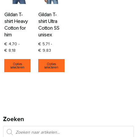
Gildan T-
Gildan T-
shirt Heavy
shirt Ultra
Cotton for
Cotton SS
him
unisex
€
4,70
-
€
5,71
-
Prijsklasse: € 4,70 tot € 8,18
Prijsklasse: € 5,71 tot € 9,83
€
8,18
€
9,83
Dit product heeft meerdere variaties. Deze opti
Dit product heeft meerdere varia
Opties
Opties
selecteren
selecteren
Zoeken
Producten zoeken