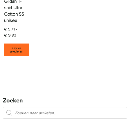
Gildan T-
shirt Ultra
Cotton SS
unisex
€
5,71
-
Prijsklasse: € 5,71 tot € 9,83
€
9,83
Dit product heeft meerdere variaties. Deze opti
Opties
selecteren
Zoeken
Producten zoeken