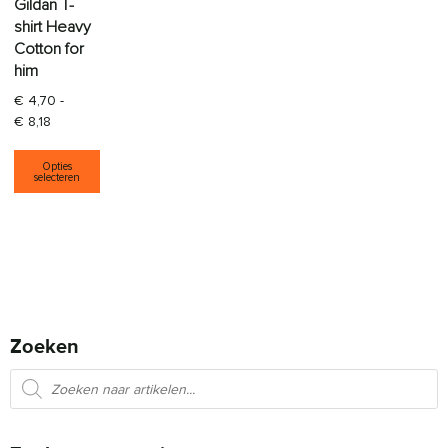
Gildan T-
shirt Heavy
Cotton for
him
€
4,70
-
Prijsklasse: € 4,70 tot € 8,18
€
8,18
Dit product heeft meerdere variaties. Deze opti
Opties
selecteren
Zoeken
Producten zoeken