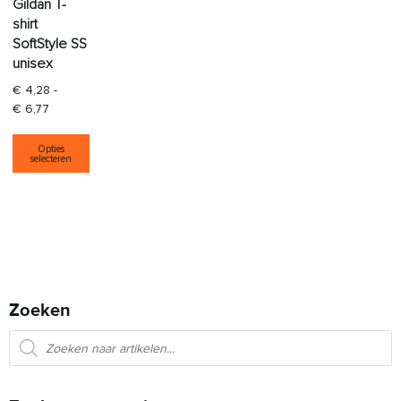
Gildan T-
shirt
SoftStyle SS
unisex
€
4,28
-
Prijsklasse: € 4,28 tot € 6,77
€
6,77
Dit product heeft meerdere variaties. Deze opti
Opties
selecteren
Zoeken
Producten zoeken