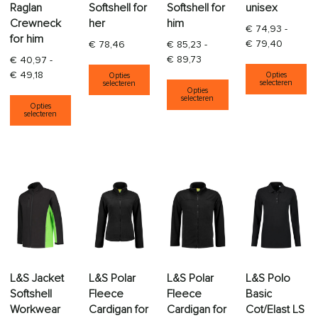
Raglan
Softshell for
Softshell for
unisex
Crewneck
her
him
€
74,93
-
for him
Prijskla
€
79,40
€
78,46
€
85,23
-
Prijsklasse: € 85,23 tot € 
€
89,73
€
40,97
-
Di
Dit product heeft meerdere varia
Prijsklasse: € 40,97 tot € 49,18
€
49,18
Opties
Opties
Dit product heeft
selecteren
selecteren
Opties
Dit product heeft meerdere variaties. Deze opti
selecteren
Opties
selecteren
L&S Jacket
L&S Polar
L&S Polar
L&S Polo
Softshell
Fleece
Fleece
Basic
Workwear
Cardigan for
Cardigan for
Cot/Elast LS