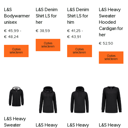
L&S
L&S Denim
L&S Denim
L&S Heavy
Bodywarmer
Shirt LS for
Shirt LS for
Sweater
unisex
her
him
Hooded
Cardigan for
€
45,99
-
€
38,59
€
41,25
-
her
Prijsklasse: € 45,99 tot € 48,24
Prijsklasse: € 41,25 tot € 4
€
48,24
€
43,91
Dit product heeft meerdere varia
€
52,50
Opties
Dit product heeft meerdere variaties. Deze opti
Dit product heeft
selecteren
Opties
Opties
Di
selecteren
selecteren
Opties
selecteren
L&S Heavy
L&S Heavy
L&S Heavy
L&S Heavy
Sweater