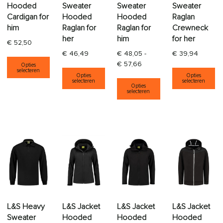
Sweater
Sweater
Sweater
Hooded
Hooded
Hooded
Raglan
Cardigan for
Raglan for
Raglan for
Crewneck
him
her
him
for her
€
52,50
€
46,49
€
48,05
-
€
39,94
Dit product heeft meerdere variaties. Deze opti
Prijsklasse: € 48,05 tot €
€
57,66
Opties
Dit product heeft meerdere varia
Di
selecteren
Opties
Opties
Dit product heeft
selecteren
selecteren
Opties
selecteren
L&S Heavy
L&S Jacket
L&S Jacket
L&S Jacket
Sweater
Hooded
Hooded
Hooded