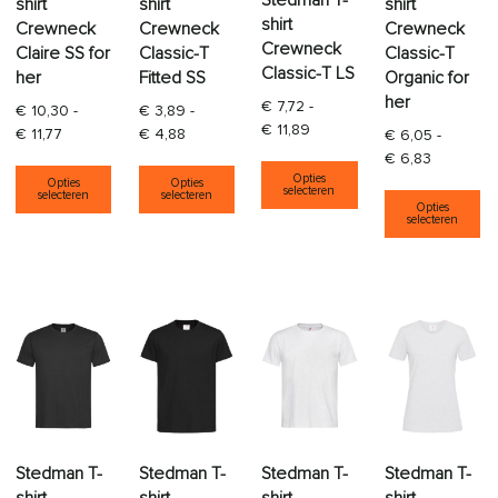
shirt
shirt
shirt
shirt
Crewneck
Crewneck
Crewneck
Crewneck
Claire SS for
Classic-T
Classic-T
Classic-T LS
her
Fitted SS
Organic for
her
€
7,72
-
€
10,30
-
€
3,89
-
Prijsklasse: € 7,72 tot € 11,
€
11,89
Prijsklasse: € 10,30 tot € 11,77
Prijsklasse: € 3,89 tot € 4,88
€
11,77
€
4,88
€
6,05
-
Prijsklass
€
6,83
Dit product heeft
Dit product heeft meerdere variaties. Deze opti
Dit product heeft meerdere varia
Opties
Opties
Opties
Di
selecteren
selecteren
selecteren
Opties
selecteren
Stedman T-
Stedman T-
Stedman T-
Stedman T-
shirt
shirt
shirt
shirt