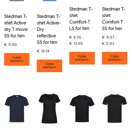
Stedman T-
Stedman T-
shirt
shirt
Stedman T-
Stedman T-
Comfort-T
Comfort-T
shirt Active
shirt Active-
LS for him
SS for her
dry T move
Dry
SS for him
reflective
€
8,76
-
€
4,97
-
SS for him
Prijsklasse: € 8,76 tot € 13
Prijsklass
€
13,65
€
5,92
€
9,89
€
18,14
Dit product heeft
Di
Dit product heeft meerdere variaties. Deze opti
Opties
Opties
Opties
Dit product heeft meerdere varia
selecteren
selecteren
selecteren
Opties
selecteren