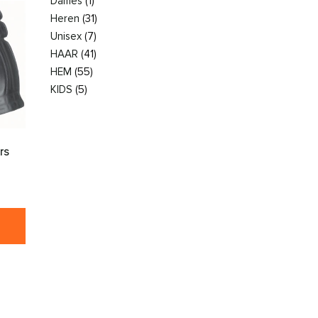
Dames
(1)
Heren
(31)
Unisex
(7)
HAAR
(41)
HEM
(55)
KIDS
(5)
rs
den op de productpagina
es. Deze optie kan gekozen worden op de productpagina