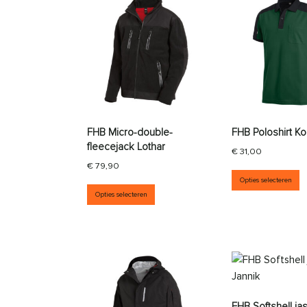
FHB Micro-double-
FHB Poloshirt K
fleecejack Lothar
€
31,00
€
79,90
D
Opties selecteren
Dit product heeft meerdere vari
Opties selecteren
FHB Softshell ja