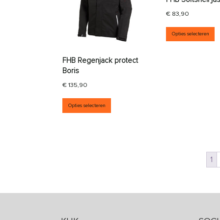
€
83,90
D
Opties selecteren
FHB Regenjack protect
Boris
€
135,90
Dit product heeft meerdere vari
Opties selecteren
1