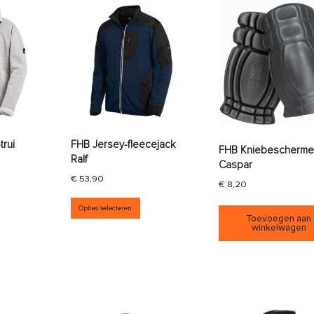
trui
FHB Jersey-fleecejack
FHB Kniebescherme
Ralf
Caspar
€
53,90
€
8,20
it product heeft meerdere variaties. Deze optie kan gekozen wor
Dit product heeft meerdere variati
Opties selecteren
Toevoegen aan
winkelwagen