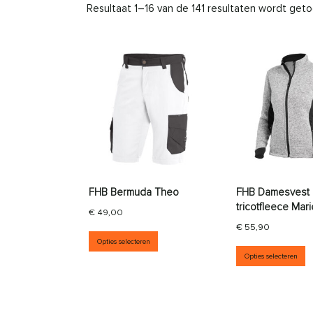
Resultaat 1–16 van de 141 resultaten wordt get
FHB Bermuda Theo
FHB Damesvest
tricotfleece Mar
€
49,00
€
55,90
Dit product heeft meerdere vari
Opties selecteren
D
Opties selecteren