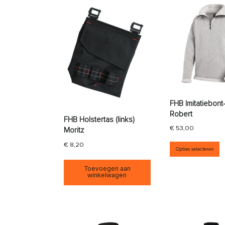
FHB Imitatiebont-
Robert
FHB Holstertas (links)
€
53,00
Moritz
D
€
8,20
Opties selecteren
Toevoegen aan
winkelwagen