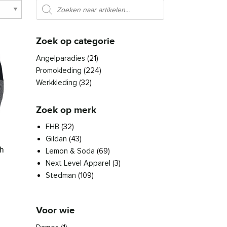
Producten zoeken
Zoek op categorie
Angelparadies
(21)
Promokleding
(224)
Werkkleding
(32)
Zoek op merk
FHB
(32)
Gildan
(43)
ph
Lemon & Soda
(69)
Next Level Apparel
(3)
es. Deze optie kan gekozen worden op de productpagina
Stedman
(109)
den op de productpagina
roduct heeft meerdere variaties. Deze optie kan gekozen worden 
Voor wie