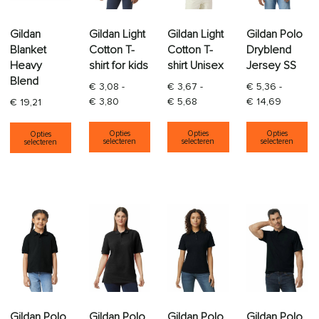
Gildan
Gildan Light
Gildan Light
Gildan Polo
Blanket
Cotton T-
Cotton T-
Dryblend
Heavy
shirt for kids
shirt Unisex
Jersey SS
Blend
€
3,08
-
€
3,67
-
€
5,36
-
Prijsklasse: € 3,08 tot € 3,80
Prijsklasse: € 3,67 tot € 5,
Prijsklas
€
3,80
€
5,68
€
14,69
€
19,21
Dit product heeft meerdere varia
Dit product heeft
Di
Dit product heeft meerdere variaties. Deze opti
Opties
Opties
Opties
Opties
selecteren
selecteren
selecteren
selecteren
Gildan Polo
Gildan Polo
Gildan Polo
Gildan Polo