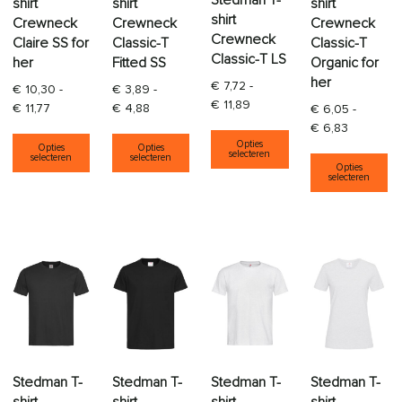
shirt
shirt
shirt
shirt
Crewneck
Crewneck
Crewneck
Crewneck
Claire SS for
Classic-T
Classic-T
Classic-T LS
her
Fitted SS
Organic for
her
€
7,72
-
€
10,30
-
€
3,89
-
Prijsklasse: € 7,72 tot € 11,
€
11,89
Prijsklasse: € 10,30 tot € 11,77
Prijsklasse: € 3,89 tot € 4,88
€
11,77
€
4,88
€
6,05
-
Prijsklass
€
6,83
Dit product heeft
Dit product heeft meerdere variaties. Deze opti
Dit product heeft meerdere varia
Opties
Opties
Opties
Di
selecteren
selecteren
selecteren
Opties
selecteren
Stedman T-
Stedman T-
Stedman T-
Stedman T-
shirt
shirt
shirt
shirt