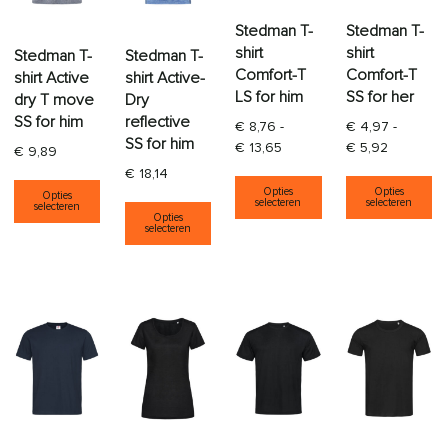
Stedman T-
Stedman T-
shirt
shirt
Stedman T-
Stedman T-
Comfort-T
Comfort-T
shirt Active
shirt Active-
LS for him
SS for her
dry T move
Dry
SS for him
reflective
€
8,76
-
€
4,97
-
SS for him
Prijsklasse: € 8,76 tot € 13
Prijsklass
€
13,65
€
5,92
€
9,89
€
18,14
Dit product heeft
Di
Dit product heeft meerdere variaties. Deze opti
Opties
Opties
Opties
Dit product heeft meerdere varia
selecteren
selecteren
selecteren
Opties
selecteren