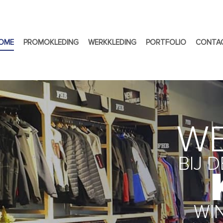
OME
PROMOKLEDING
WERKKLEDING
PORTFOLIO
CONTA
W
BIJ 
WI