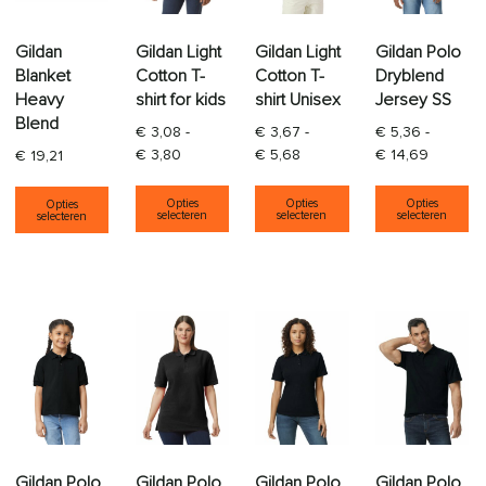
Gildan
Gildan Light
Gildan Light
Gildan Polo
Blanket
Cotton T-
Cotton T-
Dryblend
Heavy
shirt for kids
shirt Unisex
Jersey SS
Blend
€
3,08
-
€
3,67
-
€
5,36
-
Prijsklasse: € 3,08 tot € 3,80
Prijsklasse: € 3,67 tot € 5,
Prijsklas
€
3,80
€
5,68
€
14,69
€
19,21
Dit product heeft meerdere varia
Dit product heeft
Di
Dit product heeft meerdere variaties. Deze opti
Opties
Opties
Opties
Opties
selecteren
selecteren
selecteren
selecteren
Gildan Polo
Gildan Polo
Gildan Polo
Gildan Polo