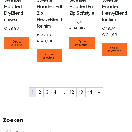
Sweater
Sweater
Sweater
Sweater
Hooded
Hooded Full
Hooded Full
Hooded
DryBlend
Zip
Zip Softstyle
HeavyBlend
unisex
HeavyBlend
for him
€
35,38
-
for him
Prijsklasse: € 35,38 tot €
€
46,46
€
29,97
€
19,74
-
Prijskla
€
24,65
€
32,78
-
Dit product heeft
Dit product heeft meerdere variaties. Deze opti
Prijsklasse: € 32,78 tot € 43,04
€
43,04
Opties
Opties
Di
selecteren
selecteren
Opties
Dit product heeft meerdere varia
selecteren
Opties
selecteren
1
2
3
4
…
12
13
14
→
Zoeken
Producten zoeken