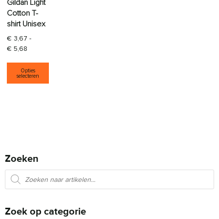
Gildan Light
Cotton T-
shirt Unisex
€
3,67
-
Prijsklasse: € 3,67 tot € 5,68
€
5,68
Dit product heeft meerdere variaties. Deze opti
Opties
selecteren
Zoeken
Producten zoeken
Zoek op categorie