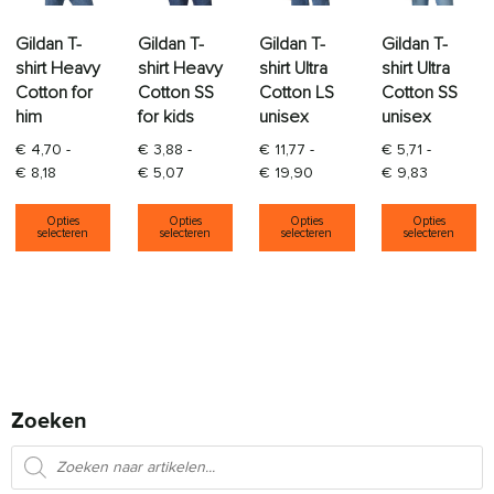
Gildan T-
Gildan T-
Gildan T-
Gildan T-
shirt Heavy
shirt Heavy
shirt Ultra
shirt Ultra
Cotton for
Cotton SS
Cotton LS
Cotton SS
him
for kids
unisex
unisex
€
4,70
-
€
3,88
-
€
11,77
-
€
5,71
-
Prijsklasse: € 4,70 tot € 8,18
Prijsklasse: € 3,88 tot € 5,07
Prijsklasse: € 11,77 tot € 1
Prijsklass
€
8,18
€
5,07
€
19,90
€
9,83
Dit product heeft meerdere variaties. Deze opti
Dit product heeft meerdere varia
Dit product heeft
Di
Opties
Opties
Opties
Opties
selecteren
selecteren
selecteren
selecteren
Zoeken
Producten zoeken