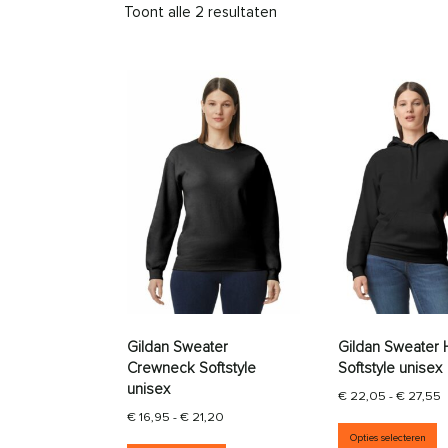
Toont alle 2 resultaten
Gildan Sweater
Gildan Sweater
Crewneck Softstyle
Softstyle unisex
unisex
P
€
22,05
-
€
27,55
Prijsklasse: € 16,95 tot € 21,20
€
16,95
-
€
21,20
D
Opties selecteren
Dit product heeft meerdere vari