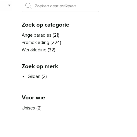
Producten zoeken
Zoek op categorie
Angelparadies
(21)
Promokleding
(224)
Werkkleding
(32)
Zoek op merk
Gildan
(2)
Voor wie
Unisex
(2)
den op de productpagina