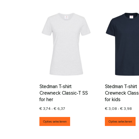
Stedman T-shirt
Stedman T-shirt
Crewneck Classic-T SS
Crewneck Class
for her
for kids
Prijsklasse: € 3,74 tot € 6,37
Prij
€
3,74
-
€
6,37
€
3,08
-
€
3,98
Dit product heeft meerdere vari
D
Opties selecteren
Opties selecteren