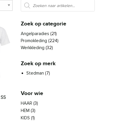
Producten zoeken
Zoek op categorie
Angelparadies
(21)
Promokleding
(224)
Werkkleding
(32)
Zoek op merk
Stedman
(7)
Voor wie
 SS
HAAR
(3)
se: € 3,76 tot € 6,32
den op de productpagina
HEM
(3)
es. Deze optie kan gekozen worden op de productpagina
roduct heeft meerdere variaties. Deze optie kan gekozen worden 
KIDS
(1)