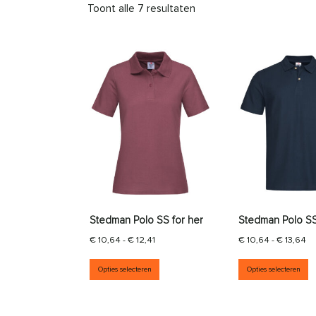
Toont alle 7 resultaten
Stedman Polo SS for her
Stedman Polo SS
Prijsklasse: € 10,64 tot € 12,41
Pr
€
10,64
-
€
12,41
€
10,64
-
€
13,64
Dit product heeft meerdere vari
D
Opties selecteren
Opties selecteren