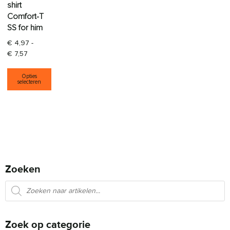
shirt
Comfort-T
SS for him
€
4,97
-
Prijsklasse: € 4,97 tot € 7,57
€
7,57
Dit product heeft meerdere variaties. Deze opti
Opties
selecteren
Zoeken
Producten zoeken
Zoek op categorie