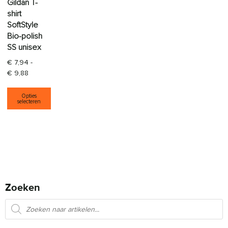
Gildan T-
shirt
SoftStyle
Bio-polish
SS unisex
€
7,94
-
Prijsklasse: € 7,94 tot € 9,88
€
9,88
Dit product heeft meerdere variaties. Deze opti
Opties
selecteren
Zoeken
Producten zoeken