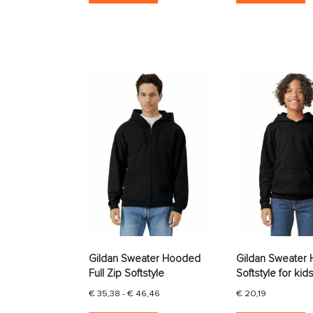
Gildan Sweater Hooded
Gildan Sweater
Full Zip Softstyle
Softstyle for kid
Prijsklasse: € 35,38 tot € 46,46
€
35,38
-
€
46,46
€
20,19
Dit product heeft meerdere vari
D