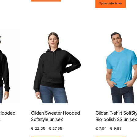
Opties selecteren
 Hooded
Gildan Sweater Hooded
Gildan T-shirt SoftSt
s
Softstyle unisex
Bio-polish SS unisex
Prijsklasse: € 22,05 tot € 27,55
Prijsklas
€
22,05
-
€
27,55
€
7,94
-
€
9,88
aties. Deze optie kan gekozen worden op de productpagina
it product heeft meerdere variaties. Deze optie kan gekozen wor
Dit product heeft meerdere variati
Dit p