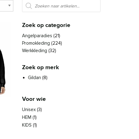
Producten zoeken
Zoek op categorie
Angelparadies
(21)
Promokleding
(224)
Werkkleding
(32)
Zoek op merk
Gildan
(8)
Voor wie
Unisex
(3)
HEM
(1)
KIDS
(1)
asse: € 16,95 tot € 21,20
den op de productpagina
es. Deze optie kan gekozen worden op de productpagina
roduct heeft meerdere variaties. Deze optie kan gekozen worden 