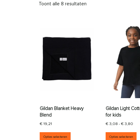
Toont alle 8 resultaten
Gildan Blanket Heavy
Gildan Light Cott
Blend
for kids
Prij
€
19,21
€
3,08
-
€
3,80
Dit product heeft meerdere vari
D
Opties selecteren
Opties selecteren