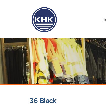
H
36 Black