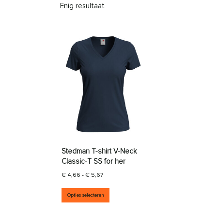
Enig resultaat
Stedman T-shirt V-Neck
Classic-T SS for her
Prijsklasse: € 4,66 tot € 5,67
€
4,66
-
€
5,67
Dit product heeft meerdere vari
Opties selecteren