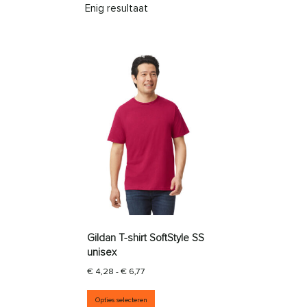
Enig resultaat
Gildan T-shirt SoftStyle SS
unisex
Prijsklasse: € 4,28 tot € 6,77
€
4,28
-
€
6,77
Dit product heeft meerdere vari
Opties selecteren