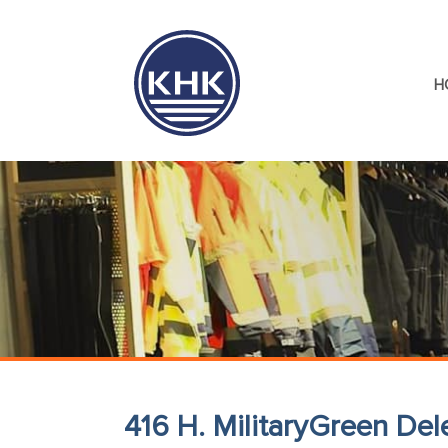
H
416 H. MilitaryGreen Del