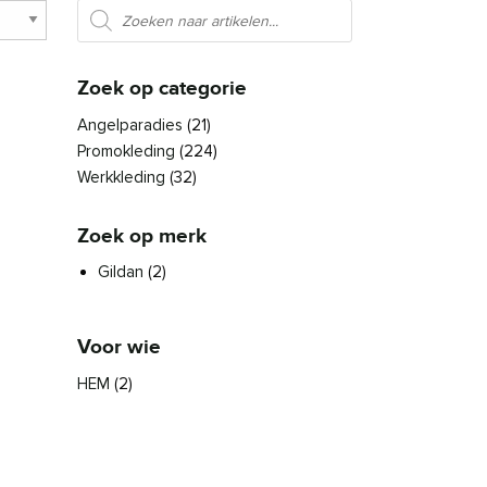
Producten zoeken
Zoek op categorie
Angelparadies
(21)
Promokleding
(224)
Werkkleding
(32)
Zoek op merk
Gildan
(2)
Voor wie
HEM
(2)
den op de productpagina