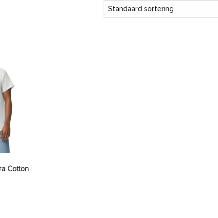
tra Cotton
klasse: € 5,71 tot € 9,83
aties. Deze optie kan gekozen worden op de productpagina
it product heeft meerdere variaties. Deze optie kan gekozen wor