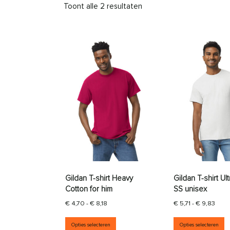
Toont alle 2 resultaten
Gildan T-shirt Heavy
Gildan T-shirt Ul
Cotton for him
SS unisex
Prijsklasse: € 4,70 tot € 8,18
Prijs
€
4,70
-
€
8,18
€
5,71
-
€
9,83
Dit product heeft meerdere vari
D
Opties selecteren
Opties selecteren