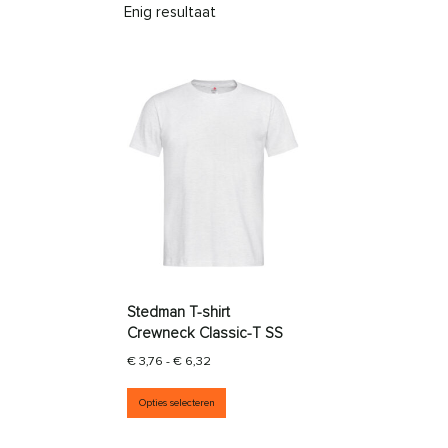
Enig resultaat
Stedman T-shirt
Crewneck Classic-T SS
Prijsklasse: € 3,76 tot € 6,32
€
3,76
-
€
6,32
Dit product heeft meerdere vari
Opties selecteren