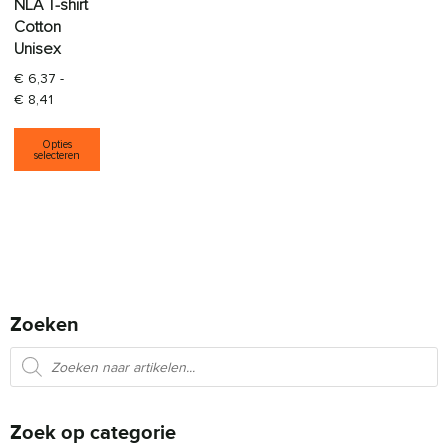
NLA T-shirt
Cotton
Unisex
€
6,37
-
Prijsklasse: € 6,37 tot € 8,41
€
8,41
Dit product heeft meerdere variaties. Deze opti
Opties
selecteren
Zoeken
Producten zoeken
Zoek op categorie