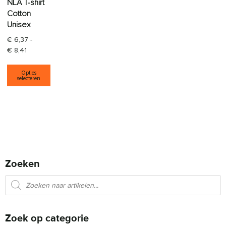
NLA T-shirt
Cotton
Unisex
€
6,37
-
Prijsklasse: € 6,37 tot € 8,41
€
8,41
Dit product heeft meerdere variaties. Deze opti
Opties
selecteren
Zoeken
Producten zoeken
Zoek op categorie