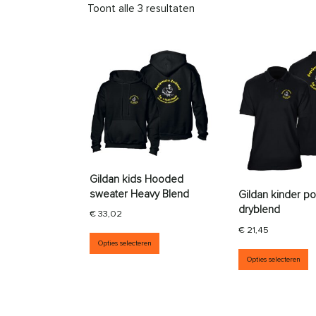
Toont alle 3 resultaten
Gildan kids Hooded
sweater Heavy Blend
Gildan kinder po
dryblend
€
33,02
€
21,45
Dit product heeft meerdere vari
Opties selecteren
D
Opties selecteren