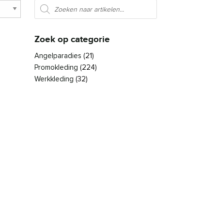
Producten zoeken
Zoek op categorie
Angelparadies
(21)
Promokleding
(224)
Werkkleding
(32)
es. Deze optie kan gekozen worden op de productpagina
den op de productpagina