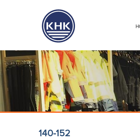
H
140-152