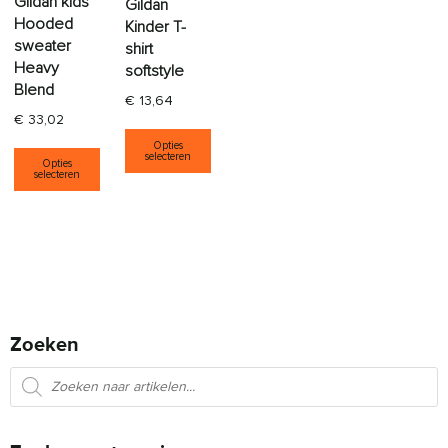
Gildan kids
Gildan
Hooded
Kinder T-
sweater
shirt
Heavy
softstyle
Blend
€
13,64
€
33,02
Dit product heeft meerdere varia
Dit product heeft meerdere variaties. Deze opti
Opties
selecteren
Opties
selecteren
Zoeken
Producten zoeken