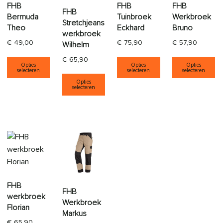
FHB
FHB
FHB
FHB
Bermuda
Tuinbroek
Werkbroek
Stretchjeans
Theo
Eckhard
Bruno
werkbroek
€
49,00
€
75,90
€
57,90
Wilhelm
Dit product heeft meerdere variaties. Deze opti
Dit product heeft
Di
€
65,90
Opties
Opties
Opties
selecteren
selecteren
selecteren
Dit product heeft meerdere varia
Opties
selecteren
FHB
FHB
werkbroek
Werkbroek
Florian
Markus
€
65,90