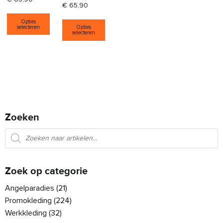
€
65,90
Dit product heeft meerdere variaties. Deze opti
Dit product heeft meerdere varia
Opties
selecteren
Opties
selecteren
Zoeken
Producten zoeken
Zoek op categorie
Angelparadies
(21)
Promokleding
(224)
Werkkleding
(32)