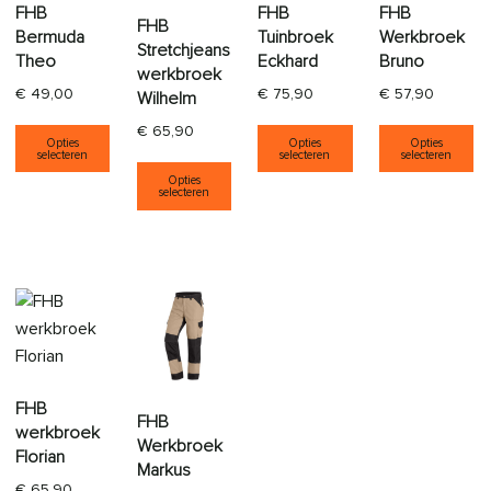
FHB
FHB
FHB
FHB
Bermuda
Tuinbroek
Werkbroek
Stretchjeans
Theo
Eckhard
Bruno
werkbroek
€
49,00
€
75,90
€
57,90
Wilhelm
Dit product heeft meerdere variaties. Deze opti
Dit product heeft
Di
€
65,90
Opties
Opties
Opties
selecteren
selecteren
selecteren
Dit product heeft meerdere varia
Opties
selecteren
FHB
FHB
werkbroek
Werkbroek
Florian
Markus
€
65,90