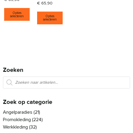
€
65,90
Dit product heeft meerdere variaties. Deze opti
Dit product heeft meerdere varia
Opties
selecteren
Opties
selecteren
Zoeken
Producten zoeken
Zoek op categorie
Angelparadies
(21)
Promokleding
(224)
Werkkleding
(32)