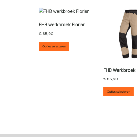
FHB werkbroek Florian
€
65,90
Dit product heeft meerdere vari
Opties selecteren
FHB Werkbroek
€
65,90
D
Opties selecteren