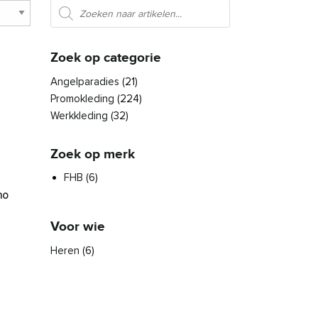
Producten zoeken
Zoek op categorie
Angelparadies
(21)
Promokleding
(224)
Werkkleding
(32)
Zoek op merk
FHB
(6)
no
Voor wie
es. Deze optie kan gekozen worden op de productpagina
roduct heeft meerdere variaties. Deze optie kan gekozen worden 
Heren
(6)
den op de productpagina