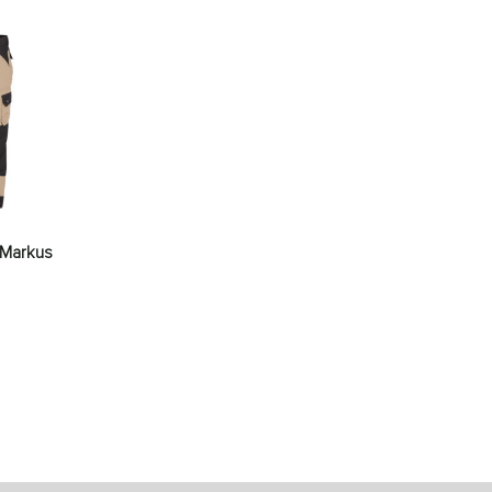
aties. Deze optie kan gekozen worden op de productpagina
 Markus
it product heeft meerdere variaties. Deze optie kan gekozen wor