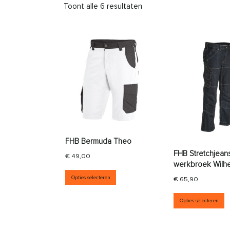
Toont alle 6 resultaten
FHB Bermuda Theo
FHB Stretchjean
€
49,00
werkbroek Wilh
Dit product heeft meerdere vari
Opties selecteren
€
65,90
D
Opties selecteren