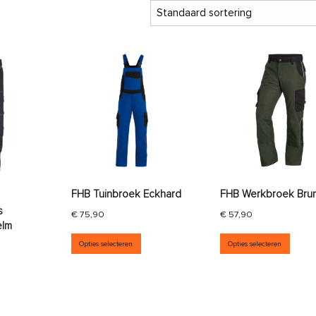
FHB Tuinbroek Eckhard
FHB Werkbroek Bru
s
€
75,90
€
57,90
elm
aties. Deze optie kan gekozen worden op de productpagina
Dit product heeft meerdere variati
Dit p
Opties selecteren
Opties selecteren
it product heeft meerdere variaties. Deze optie kan gekozen wor