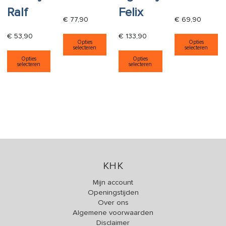
Ralf
Felix
€
77,90
€
69,90
Dit product heeft meerdere varia
Di
€
53,90
€
133,90
Opties
Opties
selecteren
selecteren
Dit product heeft meerdere variaties. Deze opti
Dit product heeft
Opties
Opties
selecteren
selecteren
KHK
Mijn account
Openingstijden
Over ons
Algemene voorwaarden
Disclaimer