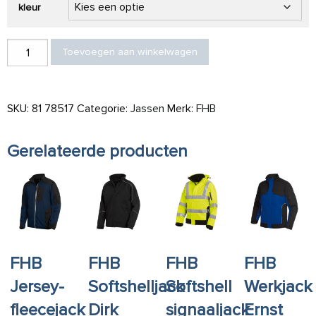
kleur
FHB Softshell-Gilet Martin aantal
Toevoegen aan winkelwagen
SKU:
81 78517
Categorie:
Jassen
Merk:
FHB
Gerelateerde producten
FHB
FHB
FHB
FHB
Jersey-
Softshelljack
Softshell
Werkjack
fleecejack
Dirk
signaaljack
Ernst