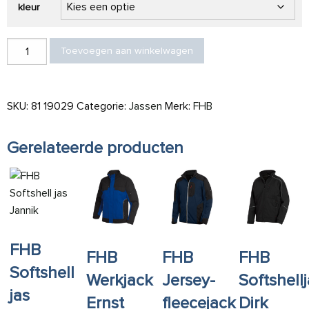
kleur
FHB Werkjack Tom aantal
Toevoegen aan winkelwagen
SKU:
81 19029
Categorie:
Jassen
Merk:
FHB
Gerelateerde producten
FHB
FHB
FHB
FHB
Softshell
Werkjack
Jersey-
Softshell
jas
Ernst
fleecejack
Dirk