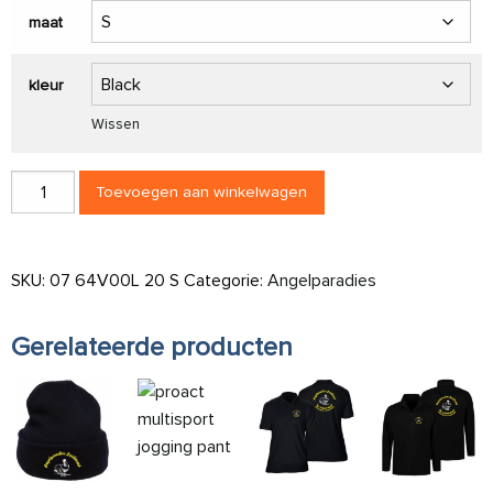
maat
kleur
Wissen
Gildan Frauen T-shirt V-neck softstyle aantal
Toevoegen aan winkelwagen
SKU:
07 64V00L 20 S
Categorie:
Angelparadies
Gerelateerde producten