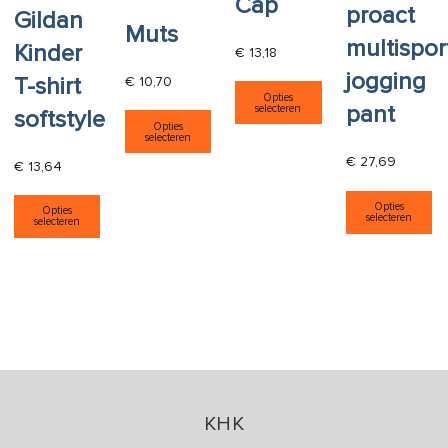
Cap
proact
Gildan
Muts
multispor
Kinder
€
13,18
jogging
Dit product heeft
T-shirt
€
10,70
Opties
Dit product heeft meerdere varia
pant
selecteren
softstyle
Opties
selecteren
€
27,69
€
13,64
Di
Dit product heeft meerdere variaties. Deze opti
Opties
Opties
selecteren
selecteren
KHK