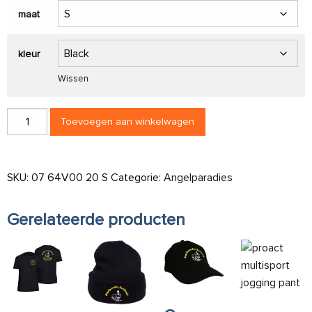
maat
kleur
Wissen
Gildan herren T-shirt V-neck softstyle aantal
Toevoegen aan winkelwagen
SKU:
07 64V00 20 S
Categorie:
Angelparadies
Gerelateerde producten