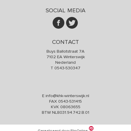
SOCIAL MEDIA
CONTACT
Buys Ballotstraat 7A
7102 EA Winterswijk
Nederland
T
0543-530347
E
info@khk-winterswijk.nl
FAX 0543-531415
KVK 08063655
BTW NL8031.94.742.B.01
Gerealiseerd door FlipOnline