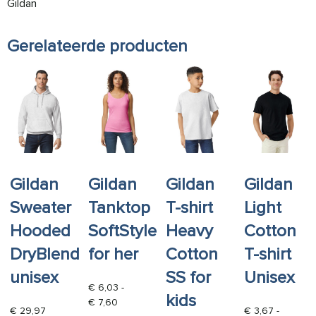
Gildan
Gerelateerde producten
Gildan
Gildan
Gildan
Gildan
Sweater
Tanktop
T-shirt
Light
Hooded
SoftStyle
Heavy
Cotton
DryBlend
for her
Cotton
T-shirt
unisex
SS for
Unisex
€
6,03
-
kids
Prijsklasse: € 6,03 tot € 7,60
€
7,60
€
29,97
€
3,67
-