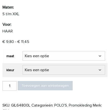
Maten:
S t/m XXL
Voor:
HAAR
Prijsklasse: € 9,80 tot € 11,45
€
9,80
-
€
11,45
maat
kleur
Gildan Polo Softstyle Double Pique SS for her aantal
Toevoegen aan winkelwagen
SKU:
GIL64800L
Categorieën:
POLO'S
,
Promokleding
Merk: