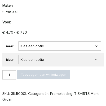
Maten:
S t/m XXL
Voor:
Prijsklasse: € 4,70 tot € 7,20
€
4,70
-
€
7,20
maat
kleur
Gildan T-shirt Heavy Cotton SS for her aantal
Toevoegen aan winkelwagen
SKU:
GIL5000L
Categorieën:
Promokleding
,
T-SHIRTS
Merk:
Gildan