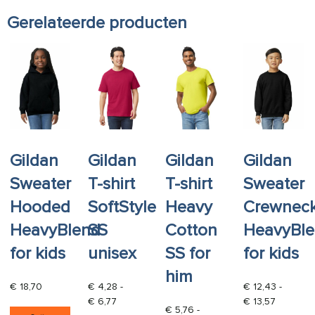
Gerelateerde producten
Gildan
Gildan
Gildan
Gildan
Sweater
T-shirt
T-shirt
Sweater
Hooded
SoftStyle
Heavy
Crewnec
HeavyBlend
SS
Cotton
HeavyBl
for kids
unisex
SS for
for kids
him
€
18,70
€
4,28
-
€
12,43
-
Prijsklasse: € 4,28 tot € 6,77
Prijsklas
€
6,77
€
13,57
Dit product heeft meerdere variaties. Deze opti
€
5,76
-