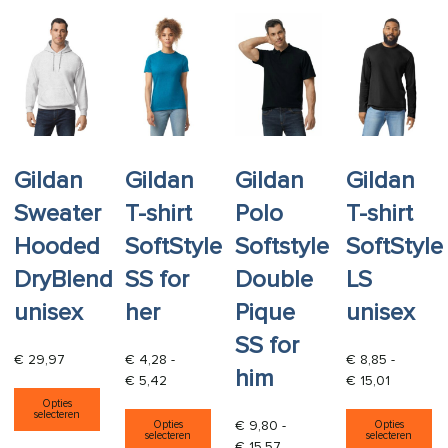
Gildan
Gildan
Gildan
Gildan
Sweater
T-shirt
Polo
T-shirt
Hooded
SoftStyle
Softstyle
SoftStyle
DryBlend
SS for
Double
LS
unisex
her
Pique
unisex
SS for
€
29,97
€
4,28
-
€
8,85
-
him
Prijsklasse: € 4,28 tot € 5,42
Prijsklass
€
5,42
€
15,01
Dit product heeft meerdere variaties. Deze opti
Opties
Dit product heeft meerdere varia
Di
selecteren
€
9,80
-
Opties
Opties
selecteren
selecteren
Prijsklasse: € 9,80 tot € 15
€
15,57