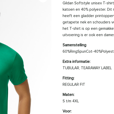
Gildan Softstyle unisex T-sh
katoen en 40% polyester. Dit 
heeft een gladder printopperv
getapete nek en schouders vo
het T-shirt is op een gemakkel
uitvoering is er ook een dames
Samenstelling
60%RingSpunCot-40%Polyest
Extra informatie:
TUBULAR, TEARAWAY LABEL
Fitting:
REGULAR FIT
Maten:
S t/m 4XL
Voor: