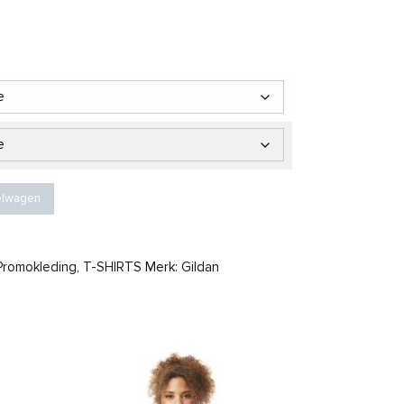
,80 tot € 8,53
 aantal
elwagen
Promokleding
,
T-SHIRTS
Merk:
Gildan