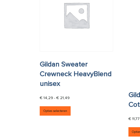
Gildan Sweater
Crewneck HeavyBlend
unisex
Gil
Prijsklasse: € 14,29 tot € 21,49
€
14,29
-
€
21,49
Cot
Dit product heeft meerdere vari
Opties selecteren
€
11,77
Optie