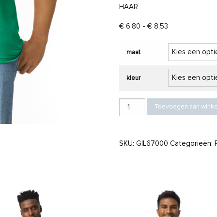
HAAR
Prijsklasse: € 6
€
6,80
-
€
8,53
maat
kleur
Gildan T-shirt SoftStyle CVC unisex
Toevoegen aan wink
SKU:
GIL67000
Categorieën: