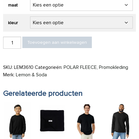
maat
kleur
L&S Jacket Hooded unisex aantal
Toevoegen aan winkelwagen
SKU:
LEM3610
Categorieën:
POLAR FLEECE
,
Promokleding
Merk:
Lemon & Soda
Gerelateerde producten