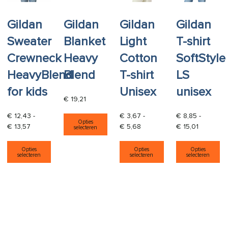
Gildan
Gildan
Gildan
Gildan
Sweater
Blanket
Light
T-shirt
Crewneck
Heavy
Cotton
SoftStyle
HeavyBlend
Blend
T-shirt
LS
for kids
Unisex
unisex
€
19,21
Dit product heeft meerdere varia
€
12,43
-
€
3,67
-
€
8,85
-
Opties
Prijsklasse: € 12,43 tot € 13,57
Prijsklasse: € 3,67 tot € 5,
Prijsklass
€
13,57
€
5,68
€
15,01
selecteren
Dit product heeft meerdere variaties. Deze opti
Dit product heeft
Di
Opties
Opties
Opties
selecteren
selecteren
selecteren