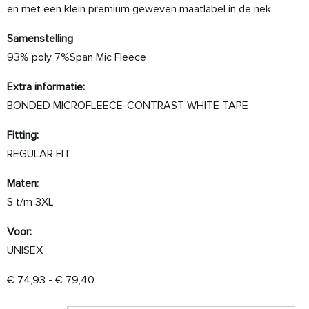
en met een klein premium geweven maatlabel in de nek.
Samenstelling
93% poly 7%Span Mic Fleece
Extra informatie:
BONDED MICROFLEECE-CONTRAST WHITE TAPE
Fitting:
REGULAR FIT
Maten:
S t/m 3XL
Voor:
UNISEX
Prijsklasse: € 74,93 tot € 79,40
€
74,93
-
€
79,40