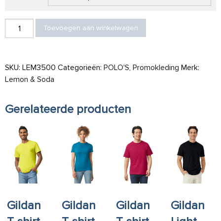
L&S Polo Basic Mix SS for him aantal
Toevoegen aan winkelwagen
SKU:
LEM3500
Categorieën:
POLO'S
,
Promokleding
Merk:
Lemon & Soda
Gerelateerde producten
Gildan
Gildan
Gildan
Gildan