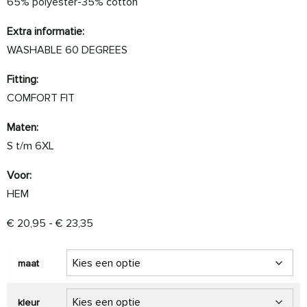
65% polyester-35% cotton
Extra informatie:
WASHABLE 60 DEGREES
Fitting:
COMFORT FIT
Maten:
S t/m 6XL
Voor:
HEM
Prijsklasse: € 20,95 tot € 23,35
€
20,95
-
€
23,35
maat
kleur