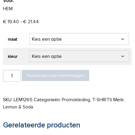
Voor:
HEM
Prijsklasse: € 19,40 tot € 21,44
€
19,40
-
€
21,44
maat
kleur
L&S T-shirt Crewneck cot/elast LS for him aantal
Toevoegen aan winkelwagen
SKU:
LEM1265
Categorieën:
Promokleding
,
T-SHIRTS
Merk:
Lemon & Soda
Gerelateerde producten