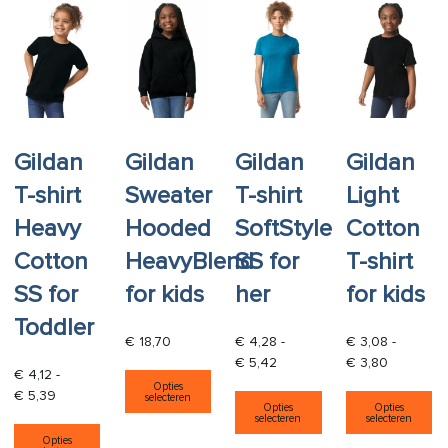
Gildan
Gildan
Gildan
Gildan
T-shirt
Sweater
T-shirt
Light
Heavy
Hooded
SoftStyle
Cotton
Cotton
HeavyBlend
SS for
T-shirt
SS for
for kids
her
for kids
Toddler
€
18,70
€
4,28
-
€
3,08
-
Prijsklasse: € 4,28 tot € 5,
Prijsklass
€
5,42
€
3,80
Dit product heeft meerdere varia
€
4,12
-
Opties
Dit product heeft
Di
Prijsklasse: € 4,12 tot € 5,39
€
5,39
selecteren
Opties
Opties
selecteren
selecteren
Dit product heeft meerdere variaties. Deze opti
Opties