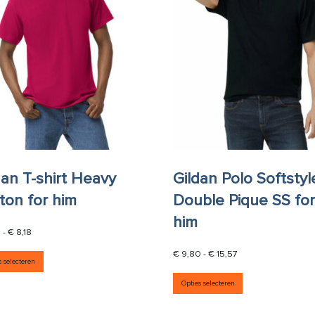
dan T-shirt Heavy
Gildan Polo Softstyl
ton for him
Double Pique SS fo
him
Prijsklasse: € 4,70 tot € 8,18
0
-
€
8,18
aties. Deze optie kan gekozen worden op de productpagina
Dit product heeft meerdere variaties. Deze optie kan g
Prijsklasse: € 9,80
€
9,80
-
€
15,57
s selecteren
Dit product he
Opties selecteren