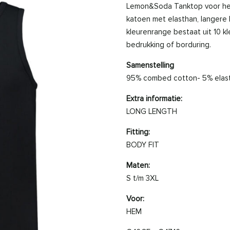
Lemon&Soda Tanktop voor here
katoen met elasthan, langere
kleurenrange bestaat uit 10 k
bedrukking of borduring.
Samenstelling
95% combed cotton- 5% elas
Extra informatie:
LONG LENGTH
Fitting:
BODY FIT
Maten:
S t/m 3XL
Voor:
HEM