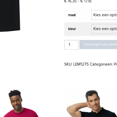
Prijsklasse: € 1
€
16,35
-
€
17,16
maat
kleur
L&S Tanktop cot/elast for him aant
Toevoegen aan wink
SKU:
LEM1275
Categorieën:
P