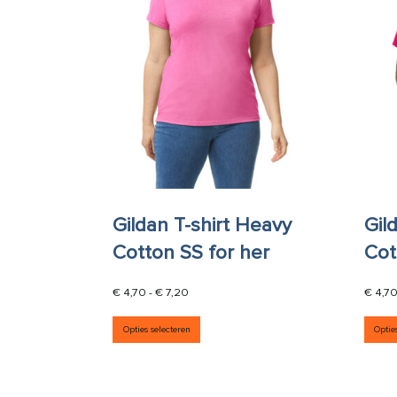
Gildan T-shirt Heavy
Gil
Cotton SS for her
Cot
Prijsklasse: € 4,70 tot € 7,20
€
4,70
-
€
7,20
€
4,7
Dit product heeft meerdere vari
Opties selecteren
Optie