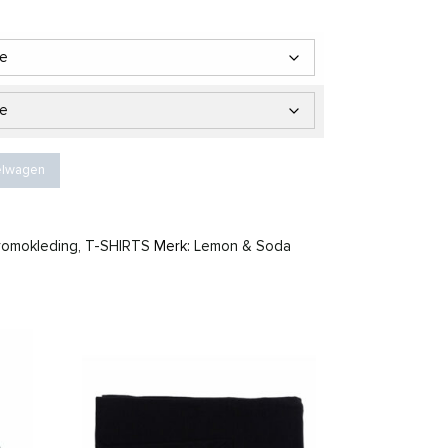
6,35 tot € 17,16
al
elwagen
romokleding
,
T-SHIRTS
Merk:
Lemon & Soda