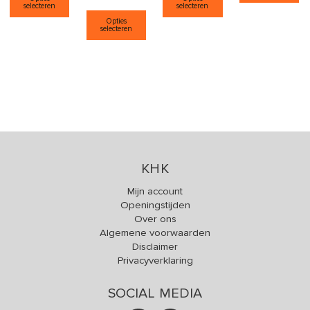
selecteren
selecteren
Dit product heeft meerdere varia
Opties
selecteren
KHK
Mijn account
Openingstijden
Over ons
Algemene voorwaarden
Disclaimer
Privacyverklaring
SOCIAL MEDIA