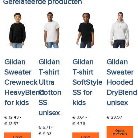
Gerelateerde producten
Gildan
Gildan
Gildan
Gildan
Sweater
T-shirt
T-shirt
Sweater
Crewneck
Ultra
SoftStyle
Hooded
HeavyBlend
Cotton
SS for
DryBlend
for kids
SS
kids
unisex
unisex
€
12,43
-
€
3,61
-
€
29,97
Prijsklasse: € 12,43 tot € 13,57
Prijsklasse: € 3,61 tot € 4,7
€
13,57
€
4,76
Di
€
5,71
-
Opties
Dit product heeft meerdere variaties. Deze opti
Dit product heeft
Prijsklasse: € 5,71 tot € 9,83
€
9,83
selecteren
Opties
Opties