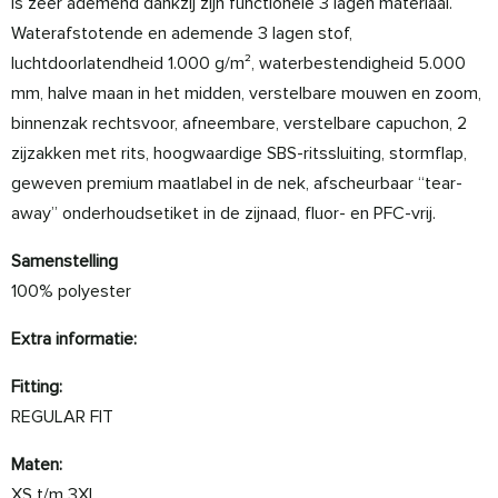
is zeer ademend dankzij zijn functionele 3 lagen materiaal.
Waterafstotende en ademende 3 lagen stof,
luchtdoorlatendheid 1.000 g/m², waterbestendigheid 5.000
mm, halve maan in het midden, verstelbare mouwen en zoom,
binnenzak rechtsvoor, afneembare, verstelbare capuchon, 2
zijzakken met rits, hoogwaardige SBS-ritssluiting, stormflap,
geweven premium maatlabel in de nek, afscheurbaar “tear-
away” onderhoudsetiket in de zijnaad, fluor- en PFC-vrij.
Samenstelling
100% polyester
Extra informatie:
Fitting:
REGULAR FIT
Maten:
XS t/m 3XL