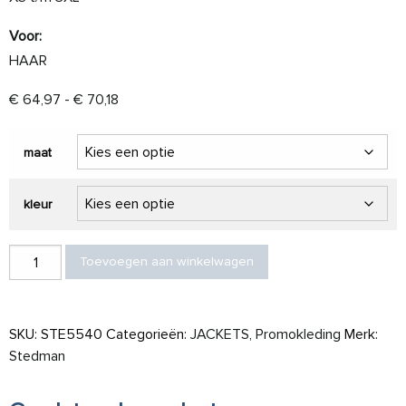
Voor:
HAAR
Prijsklasse: € 64,97 tot € 70,18
€
64,97
-
€
70,18
maat
kleur
Stedman Jacket Softshell Lux for her aantal
Toevoegen aan winkelwagen
SKU:
STE5540
Categorieën:
JACKETS
,
Promokleding
Merk:
Stedman