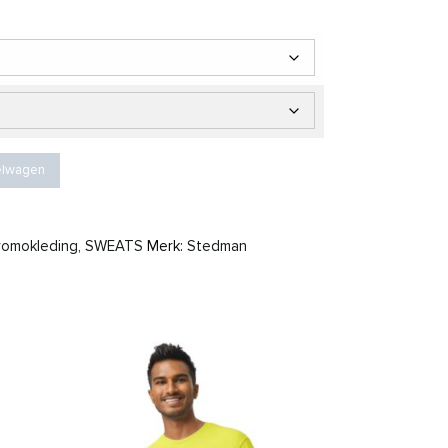
er aantal
elwagen
romokleding
,
SWEATS
Merk:
Stedman