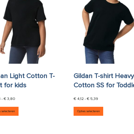
dan Light Cotton T-
Gildan T-shirt Heav
t for kids
Cotton SS for Toddl
Prijsklasse: € 3,08 tot € 3,80
Prijsklasse: € 4,12 to
8
-
€
3,80
€
4,12
-
€
5,39
aties. Deze optie kan gekozen worden op de productpagina
Dit product heeft meerdere variaties. Deze optie kan g
Dit product he
s selecteren
Opties selecteren