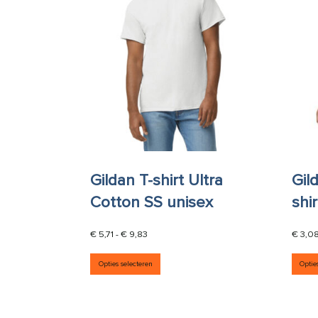
Gildan T-shirt Ultra
Gil
Cotton SS unisex
shir
Prijsklasse: € 5,71 tot € 9,83
€
5,71
-
€
9,83
€
3,0
Dit product heeft meerdere vari
Opties selecteren
Optie