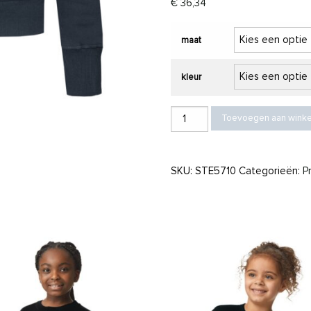
€
36,34
maat
kleur
Stedman Sweater Hooded Zip for h
Toevoegen aan wink
SKU:
STE5710
Categorieën:
P