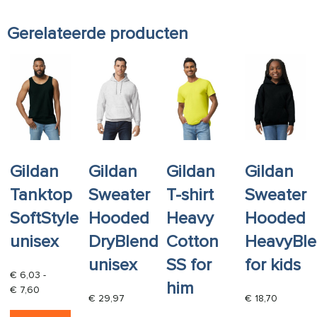
Gerelateerde producten
Gildan
Gildan
Gildan
Gildan
Tanktop
Sweater
T-shirt
Sweater
SoftStyle
Hooded
Heavy
Hooded
unisex
DryBlend
Cotton
HeavyBl
unisex
SS for
for kids
€
6,03
-
him
Prijsklasse: € 6,03 tot € 7,60
€
7,60
€
29,97
€
18,70
Dit product heeft meerdere variaties. Deze opti