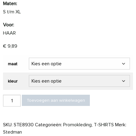
Maten:
S t/m XL
Voor:
HAAR
€
9,89
maat
kleur
Stedman T-shirt Active dry T move SS for her aantal
Toevoegen aan winkelwagen
SKU:
STE8930
Categorieën:
Promokleding
,
T-SHIRTS
Merk:
Stedman