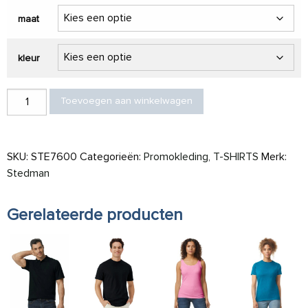
maat
kleur
Stedman T-shirt Lux for her aantal
Toevoegen aan winkelwagen
SKU:
STE7600
Categorieën:
Promokleding
,
T-SHIRTS
Merk:
Stedman
Gerelateerde producten