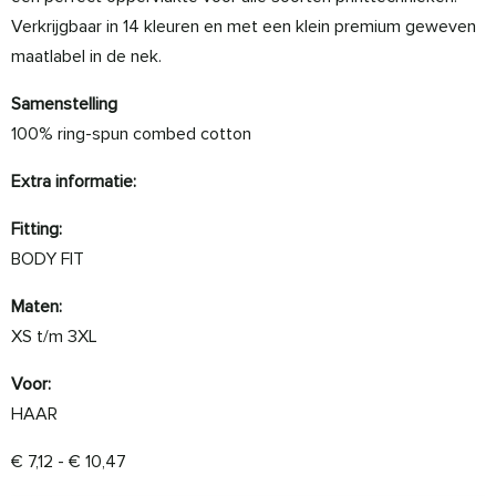
Verkrijgbaar in 14 kleuren en met een klein premium geweven
maatlabel in de nek.
Samenstelling
100% ring-spun combed cotton
Extra informatie:
Fitting:
BODY FIT
Maten:
XS t/m 3XL
Voor:
HAAR
Prijsklasse: € 7,12 tot € 10,47
€
7,12
-
€
10,47