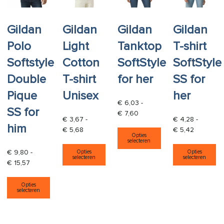
Gildan
Gildan
Gildan
Gildan
Polo
Light
Tanktop
T-shirt
Softstyle
Cotton
SoftStyle
SoftStyle
Double
T-shirt
for her
SS for
Pique
Unisex
her
€
6,03
-
SS for
Prijsklasse: € 6,03 tot € 7,
€
7,60
€
3,67
-
€
4,28
-
him
Dit product heeft
Prijsklasse: € 3,67 tot € 5,68
Prijsklass
€
5,68
€
5,42
Opties
selecteren
Dit product heeft meerdere varia
Di
€
9,80
-
Opties
Opties
selecteren
selecteren
Prijsklasse: € 9,80 tot € 15,57
€
15,57
Dit product heeft meerdere variaties. Deze opti
Opties
selecteren