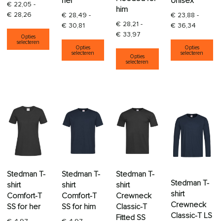
her
Unisex
€
22,05
-
him
Prijsklasse: € 22,05 tot € 28,26
€
28,26
€
28,49
-
€
23,88
-
€
28,21
-
Prijsklasse: € 28,49 tot € 30,81
Prijskla
€
30,81
€
36,34
Dit product heeft meerdere variaties. Deze opti
Prijsklasse: € 28,21 tot € 
€
33,97
Opties
Dit product heeft meerdere varia
Di
selecteren
Dit product heeft
Opties
Opties
selecteren
selecteren
Opties
selecteren
Stedman T-
Stedman T-
Stedman T-
Stedman T-
shirt
shirt
shirt
shirt
Comfort-T
Comfort-T
Crewneck
Crewneck
SS for her
SS for him
Classic-T
Classic-T LS
Fitted SS