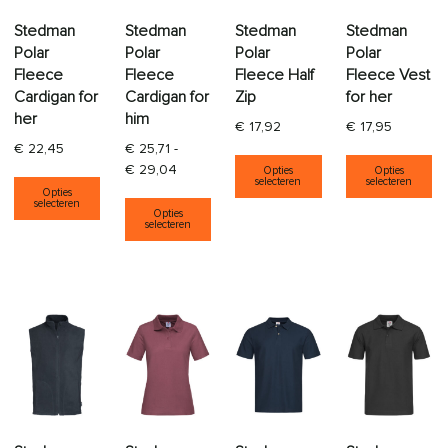
Stedman
Stedman
Stedman
Stedman
Polar
Polar
Polar
Polar
Fleece
Fleece
Fleece Half
Fleece Vest
Cardigan for
Cardigan for
Zip
for her
her
him
€
17,92
€
17,95
€
22,45
€
25,71
-
Dit product heeft
Di
Prijsklasse: € 25,71 tot € 29,04
€
29,04
Opties
Opties
Dit product heeft meerdere variaties. Deze opti
selecteren
selecteren
Opties
Dit product heeft meerdere varia
selecteren
Opties
selecteren