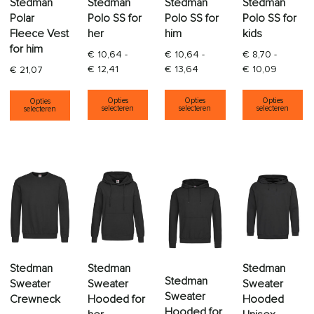
Stedman
Stedman
Stedman
Stedman
Polar
Polo SS for
Polo SS for
Polo SS for
Fleece Vest
her
him
kids
for him
€
10,64
-
€
10,64
-
€
8,70
-
Prijsklasse: € 10,64 tot € 12,41
Prijsklasse: € 10,64 tot € 
Prijsklas
€
12,41
€
13,64
€
10,09
€
21,07
Dit product heeft meerdere varia
Dit product heeft
Di
Dit product heeft meerdere variaties. Deze opti
Opties
Opties
Opties
Opties
selecteren
selecteren
selecteren
selecteren
Stedman
Stedman
Stedman
Stedman
Sweater
Sweater
Sweater
Sweater
Crewneck
Hooded for
Hooded
Hooded for