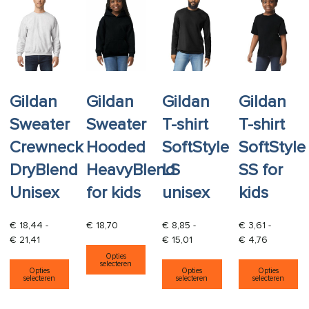
Gildan
Gildan
Gildan
Gildan
Sweater
Sweater
T-shirt
T-shirt
Crewneck
Hooded
SoftStyle
SoftStyle
DryBlend
HeavyBlend
LS
SS for
Unisex
for kids
unisex
kids
€
18,44
-
€
18,70
€
8,85
-
€
3,61
-
Prijsklasse: € 18,44 tot € 21,41
Prijsklasse: € 8,85 tot € 15,
Prijsklass
€
21,41
€
15,01
€
4,76
Dit product heeft meerdere varia
Opties
Dit product heeft meerdere variaties. Deze opti
Dit product heeft
Di
selecteren
Opties
Opties
Opties
selecteren
selecteren
selecteren