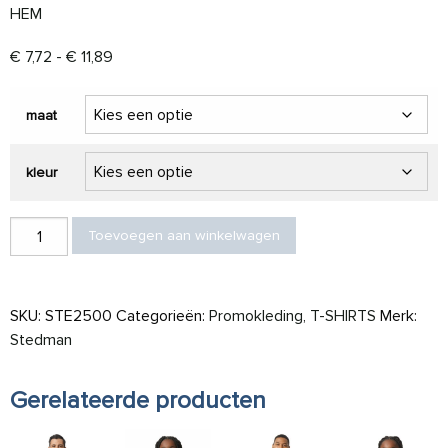
HEM
Prijsklasse: € 7,72 tot € 11,89
€
7,72
-
€
11,89
maat
kleur
Stedman T-shirt Crewneck Classic-T LS aantal
Toevoegen aan winkelwagen
SKU:
STE2500
Categorieën:
Promokleding
,
T-SHIRTS
Merk:
Stedman
Gerelateerde producten