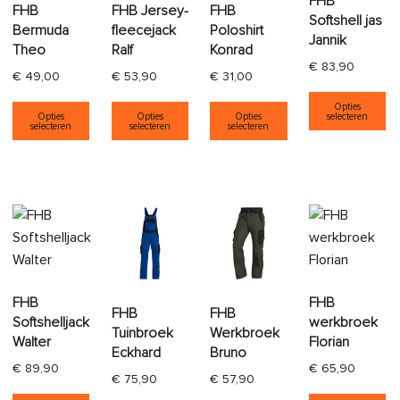
FHB
FHB
FHB Jersey-
FHB
Softshell jas
Bermuda
fleecejack
Poloshirt
Jannik
Theo
Ralf
Konrad
€
83,90
€
49,00
€
53,90
€
31,00
Di
Dit product heeft meerdere variaties. Deze opti
Dit product heeft meerdere varia
Dit product heeft
Opties
selecteren
Opties
Opties
Opties
selecteren
selecteren
selecteren
FHB
FHB
FHB
FHB
Softshelljack
werkbroek
Tuinbroek
Werkbroek
Walter
Florian
Eckhard
Bruno
€
89,90
€
65,90
€
75,90
€
57,90
Dit product heeft meerdere variaties. Deze opti
Di