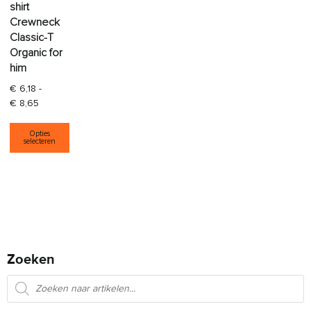
shirt
Crewneck
Classic-T
Organic for
him
€
6,18
-
Prijsklasse: € 6,18 tot € 8,65
€
8,65
Dit product heeft meerdere variaties. Deze opti
Opties
selecteren
Zoeken
Producten zoeken